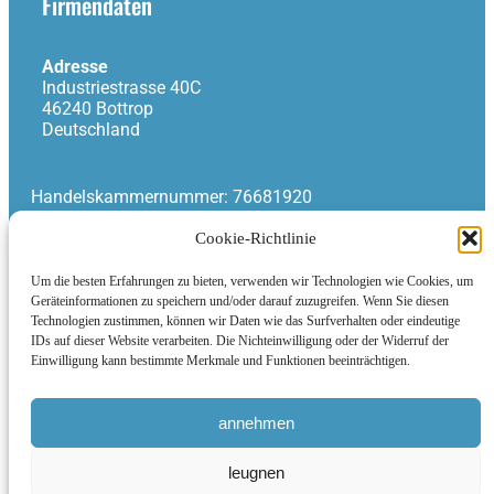
Firmendaten
Adresse
Industriestrasse 40C
46240 Bottrop
Deutschland
Handelskammernummer: 76681920
Umsatzsteuernummer: NL860745090B01
Cookie-Richtlinie
Um die besten Erfahrungen zu bieten, verwenden wir Technologien wie Cookies, um
Informationen
Geräteinformationen zu speichern und/oder darauf zuzugreifen. Wenn Sie diesen
Technologien zustimmen, können wir Daten wie das Surfverhalten oder eindeutige
IDs auf dieser Website verarbeiten. Die Nichteinwilligung oder der Widerruf der
Allgemeine Geschäftsbedingungen
Einwilligung kann bestimmte Merkmale und Funktionen beeinträchtigen.
Allgemeine Geschäftsbedingungen für die Lieferung
an Nicht-Verbraucher
Datenschutzrichtlinie
annehmen
leugnen